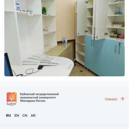
Наверх
RU
EN
CN
AR