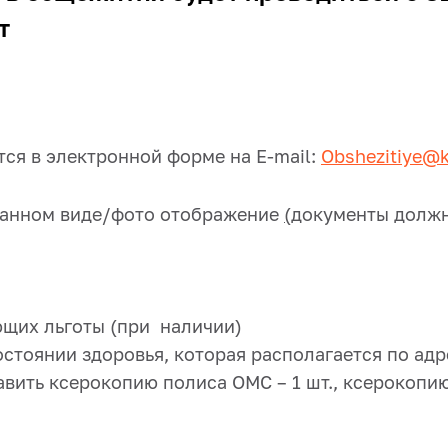
т
ся в электронной форме на E-mail:
Obshezitiye@
ванном виде/фото отображение
(
документы должн
ющих льготы (при наличии)
стоянии здоровья, которая располагается по адрес
ить ксерокопию полиса ОМС – 1 шт., ксерокопию 