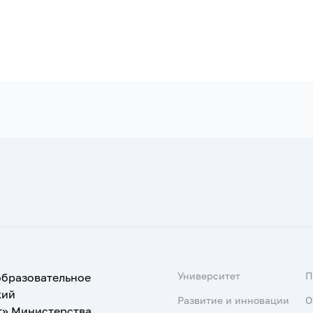
Университет
образовательное
кий
Развитие и инновации
О
т» Министерства