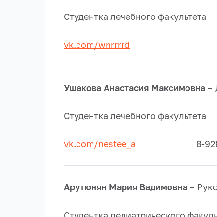
Студентка лечебного факультета
vk.com/wnrrrrd
Ушакова Анастасия Максимовна
– 
Студентка лечебного факультета
vk.com/nestee_a
8-928-464
Арутюнян Мария Вадимовна
– Руко
Студентка педиатрического факуль