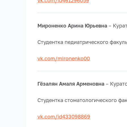
vk.com/id461296059
Мироненко Арина Юрьевна
– Курат
Студентка педиатрического факуль
vk.com/mironenko00
Гёзалян Амаля Арменовна
– Курато
Студентка стоматологического фак
vk.com/id433098869