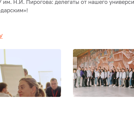
 им. Н.И. Пирогова: делегаты от нашего универ
одарским»!
У