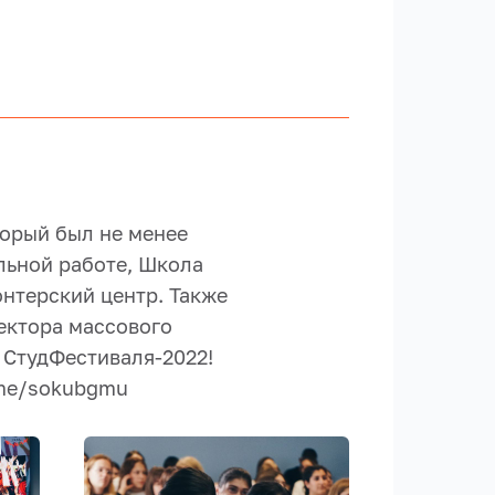
торый был не менее
льной работе, Школа
нтерский центр. Также
ектора массового
 СтудФестиваля-2022!
.me/sokubgmu