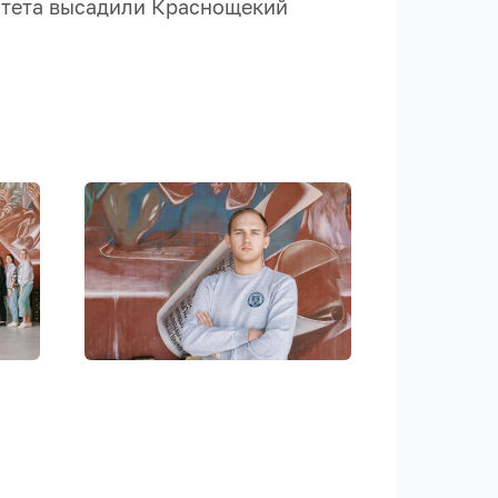
ситета высадили Краснощекий