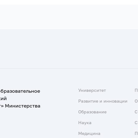
Университет
образовательное
кий
Развитие и инновации
О
т» Министерства
Образование
С
Наука
С
Медицина
П