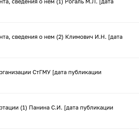
а, сведения о нем (1) Рогаль М.Л. [дата
та, сведения о нем (2) Климович И.Н. [дата
рганизации СтГМУ [дата публикации
ртации (1) Панина С.И. [дата публикации