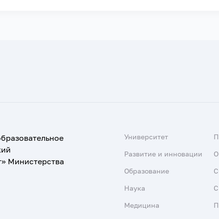
Университет
образовательное
кий
Развитие и инновации
О
т» Министерства
Образование
С
Наука
С
Медицина
П