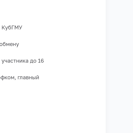
О КубГМУ
 обмену
у участника
до 16
офком, главный