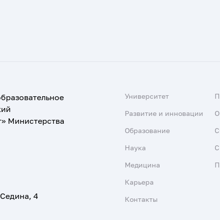
Университет
образовательное
кий
Развитие и инновации
О
т» Министерства
Образование
С
Наука
С
Медицина
П
Карьера
 Седина, 4
Контакты