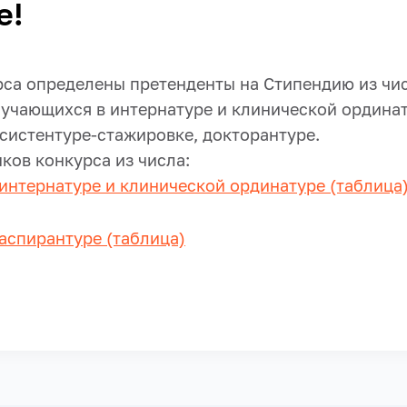
е!
рса определены претенденты на Стипендию из чи
бучающихся в интернатуре и клинической ординат
ссистентуре-стажировке, докторантуре.
ков конкурса из числа:
 интернатуре и клинической ординатуре (таблица
аспирантуре (таблица)