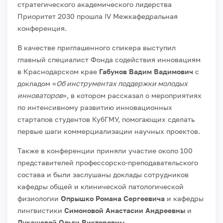
стратегического академического лидерства
Приоритет 2030 прошла IV Межкафедральная
конференция.
В качестве приглашенного спикера выступил
главный специалист Фонда содействия инновациям
в Краснодарском крае
Габунов Вадим Вадимович
с
докладом «
Об инструментах поддержки молодых
инноваторов
», в котором рассказал о мероприятиях
по интенсивному развитию инновационных
стартапов студентов КубГМУ, помогающих сделать
первые шаги коммерциализации научных проектов.
Также в конференции приняли участие около 100
представителей профессорско-преподавательского
состава и были заслушаны доклады сотрудников
кафедры общей и клинической патологической
физиологии
Опрышко Романа Сергеевича
и кафедры
лингвистики
Симоновой Анастасии Андреевны
и
Лукашевой Ольги Викторовны.