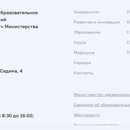
Университет
образовательное
кий
Развитие и инновации
О
т» Министерства
Образование
С
Наука
С
Медицина
П
Карьера
 Седина, 4
Контакты
Министерство здравоохра
Сведения об образователь
Абитуриенту
 8:30 до 16:00;
Наука и университеты