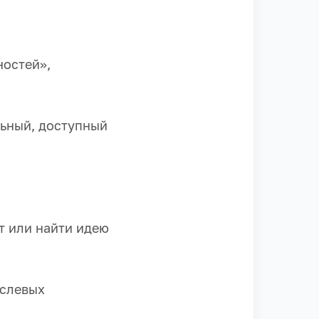
ностей»,
льный, доступный
т или найти идею
аслевых