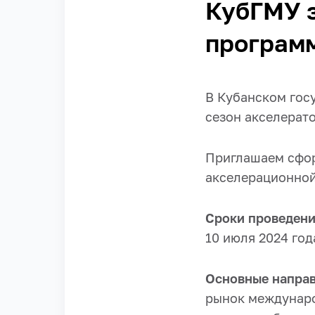
КубГМУ 
програм
В Кубанском гос
сезон акселерато
Приглашаем сфор
акселерационной
Сроки проведен
10 июля 2024 год
Основные напра
рынок междунаро