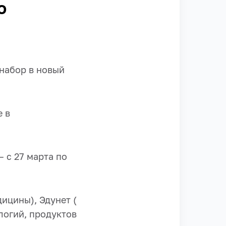
ю
набор в новый
 в
– с 27 марта по
ицины), Эдунет (
логий, продуктов