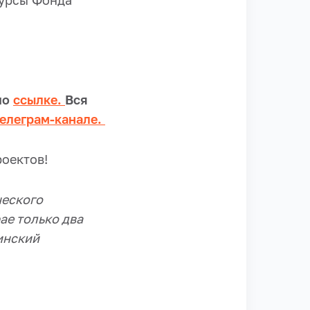
курсы Фонда
по
ссылке.
Вся
телеграм-канале.
оектов!
ческого
ае только два
инский