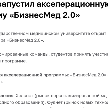
запустил акселерационну
му «БизнесМед 2.0»
ударственном медицинском университете открыт 
ра «БизнесМед 2.0».
мированные команды, студентов принять участие
 программе.
ия акселерационной программы
: «БизнесМед 2.0» 
а.
вления
: Хелснет (рынок персонализированной мед
дного образования), Фуднет (рынок новых техно