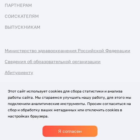
ПАРТНЕРАМ
СОИСКАТЕЛЯМ
ВЫПУСКНИКАМ
Министерство здравоохранения Российской Федерации
Сведения об образовательной организации
Абитуриенту
Наука и университеты
Этот сайт использует cookies для сбора статистики и анализа
работы сайта. Мы стараемся улучшить нашу работу, для этого мы
Условия использования материалов
подключили аналитические инструменты. Просим согласиться на
Политика обработки персональных данных
сбор и обработку ваших метаданных или отключить cookies в
настройках браузера.
Использование Cookies
Я согласен
1920-2026
© Все права защищены