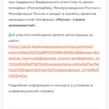
при поддержке Федерального агентства по делам
молодёжи (
Росмолодёжь
), Минпросвещения России и
Минобрнауки России и входит в линейку проектов
президентской платформы
«Россия – страна
возможностей»
.
Для участия необходимо пройти регистрацию на
сайте :
https://oauth.bolshayaperemena.online/authorize?
state=039eb212f62a98f5547f69fb4058e788&scope=&re
sponse_type=code&approval_prompt=auto&redirect_uri
=https%3A%2F%2Fbolshayaperemena.online%2Fapi%2
Fauth%2Foauth%2Fown%2Fcallback&client_id=SsIMjSI
CgE0hqCzr
Подробная информация о конкурсе и условиях в
информационной справке.