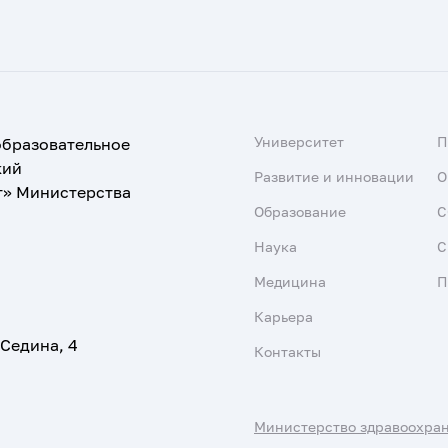
Университет
образовательное
кий
Развитие и инновации
О
т» Министерства
Образование
С
Наука
С
Медицина
П
Карьера
 Седина, 4
Контакты
Министерство здравоохра