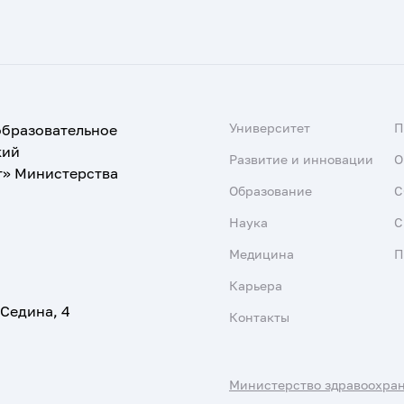
Университет
образовательное
кий
Развитие и инновации
О
т» Министерства
Образование
С
Наука
С
Медицина
П
Карьера
 Седина, 4
Контакты
Министерство здравоохра