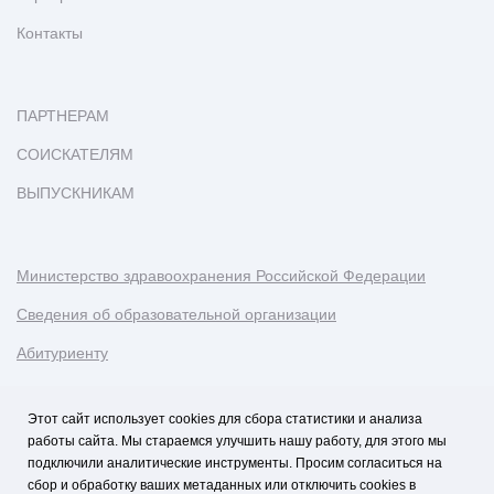
Контакты
ПАРТНЕРАМ
СОИСКАТЕЛЯМ
ВЫПУСКНИКАМ
Министерство здравоохранения Российской Федерации
Сведения об образовательной организации
Абитуриенту
Наука и университеты
Этот сайт использует cookies для сбора статистики и анализа
работы сайта. Мы стараемся улучшить нашу работу, для этого мы
Условия использования материалов
подключили аналитические инструменты. Просим согласиться на
Политика обработки персональных данных
сбор и обработку ваших метаданных или отключить cookies в