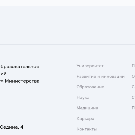
Университет
образовательное
кий
Развитие и инновации
О
т» Министерства
Образование
С
Наука
С
Медицина
П
Карьера
 Седина, 4
Контакты