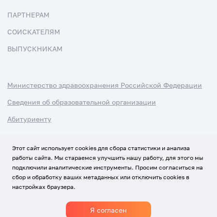
ПАРТНЕРАМ
СОИСКАТЕЛЯМ
ВЫПУСКНИКАМ
Министерство здравоохранения Российской Федерации
Сведения об образовательной организации
Абитуриенту
Наука и университеты
Этот сайт использует cookies для сбора статистики и анализа
работы сайта. Мы стараемся улучшить нашу работу, для этого мы
Условия использования материалов
подключили аналитические инструменты. Просим согласиться на
Политика обработки персональных данных
сбор и обработку ваших метаданных или отключить cookies в
настройках браузера.
Использование Cookies
Я согласен
1920-2026
© Все права защищены