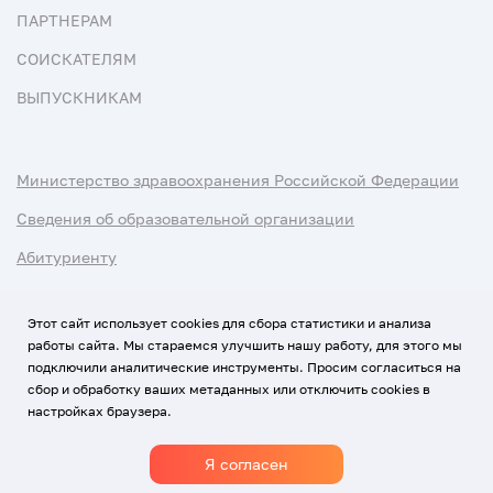
ПАРТНЕРАМ
СОИСКАТЕЛЯМ
ВЫПУСКНИКАМ
Министерство здравоохранения Российской Федерации
Сведения об образовательной организации
Абитуриенту
Наука и университеты
Этот сайт использует cookies для сбора статистики и анализа
работы сайта. Мы стараемся улучшить нашу работу, для этого мы
Условия использования материалов
подключили аналитические инструменты. Просим согласиться на
Политика обработки персональных данных
сбор и обработку ваших метаданных или отключить cookies в
настройках браузера.
Использование Cookies
Я согласен
1920-2026
© Все права защищены