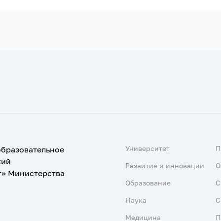
Университет
образовательное
кий
Развитие и инновации
О
т» Министерства
Образование
С
Наука
С
Медицина
П