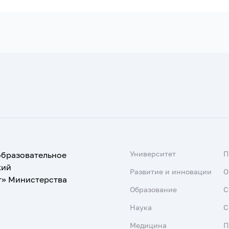
Университет
образовательное
кий
Развитие и инновации
О
т» Министерства
Образование
С
Наука
С
Медицина
П