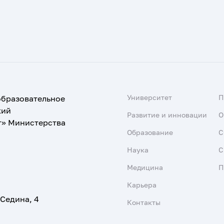
Университет
образовательное
кий
Развитие и инновации
О
т» Министерства
Образование
С
Наука
С
Медицина
П
Карьера
 Седина, 4
Контакты