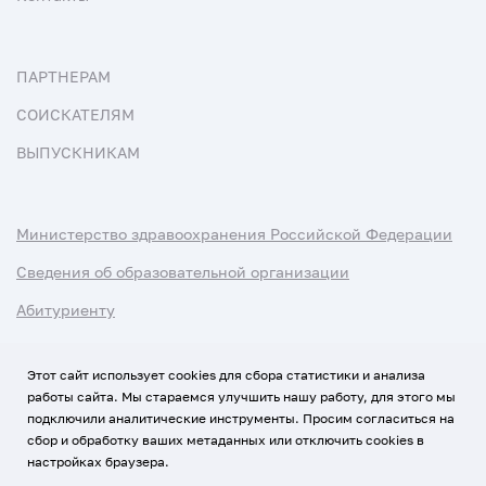
ПАРТНЕРАМ
СОИСКАТЕЛЯМ
ВЫПУСКНИКАМ
Министерство здравоохранения Российской Федерации
Сведения об образовательной организации
Абитуриенту
Наука и университеты
Этот сайт использует cookies для сбора статистики и анализа
работы сайта. Мы стараемся улучшить нашу работу, для этого мы
Условия использования материалов
подключили аналитические инструменты. Просим согласиться на
Политика обработки персональных данных
сбор и обработку ваших метаданных или отключить cookies в
настройках браузера.
Использование Cookies