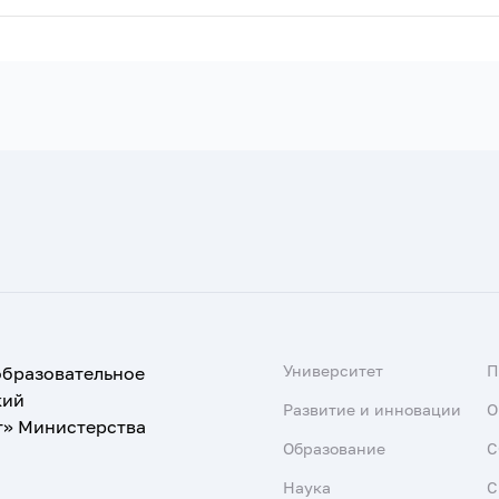
Университет
образовательное
кий
Развитие и инновации
О
т» Министерства
Образование
С
Наука
С