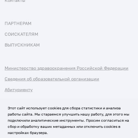
Контакты
ПАРТНЕРАМ
СОИСКАТЕЛЯМ
ВЫПУСКНИКАМ
Министерство здравоохранения Российской Федерации
Сведения об образовательной организации
Абитуриенту
Наука и университеты
Этот сайт использует cookies для сбора статистики и анализа
работы сайта. Мы стараемся улучшить нашу работу, для этого мы
Условия использования материалов
подключили аналитические инструменты. Просим согласиться на
Политика обработки персональных данных
сбор и обработку ваших метаданных или отключить cookies в
настройках браузера.
Использование Cookies