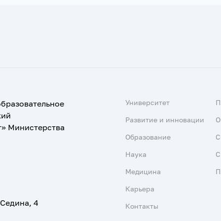
Университет
образовательное
кий
Развитие и инновации
О
т» Министерства
Образование
С
Наука
С
Медицина
П
Карьера
 Седина, 4
Контакты