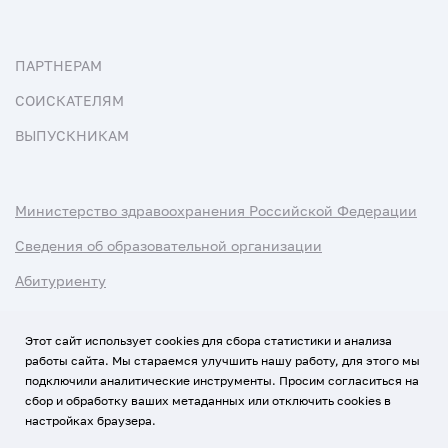
ПАРТНЕРАМ
СОИСКАТЕЛЯМ
ВЫПУСКНИКАМ
Министерство здравоохранения Российской Федерации
Сведения об образовательной организации
Абитуриенту
Наука и университеты
Этот сайт использует cookies для сбора статистики и анализа
работы сайта. Мы стараемся улучшить нашу работу, для этого мы
Условия использования материалов
подключили аналитические инструменты. Просим согласиться на
Политика обработки персональных данных
сбор и обработку ваших метаданных или отключить cookies в
настройках браузера.
Использование Cookies