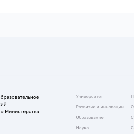
Университет
образовательное
кий
Развитие и инновации
О
т» Министерства
Образование
С
Наука
С