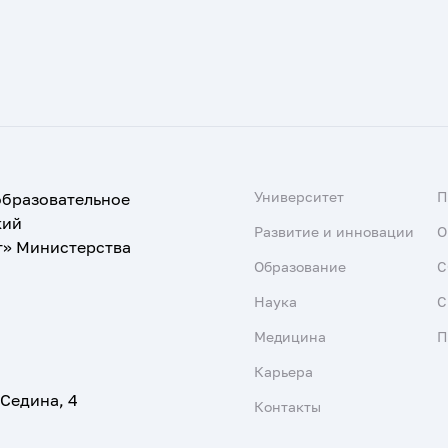
Университет
образовательное
кий
Развитие и инновации
О
т» Министерства
Образование
С
Наука
С
Медицина
П
Карьера
 Седина, 4
Контакты