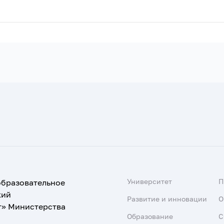
Университет
образовательное
кий
Развитие и инновации
О
т» Министерства
Образование
С