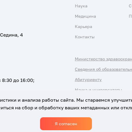
Наука
С
Медицина
П
Карьера
 Седина, 4
Контакты
Министерство здравоохра
Сведения об образователь
Абитуриенту
 8:30 до 16:00;
Наука и университеты
атистики и анализа работы сайта. Мы стараемся улучшит
иться на сбор и обработку ваших метаданных или отклю
Я согласен
Использование Cookies
Политика обработки персональны