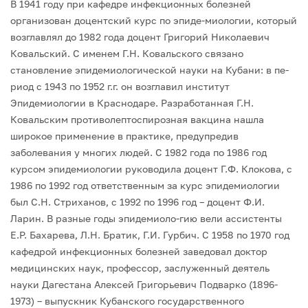
В 1941 году при кафедре инфекционных болезней
организован доцентский курс по эпиде-миологии, который
возглавлял до 1982 года доцент Григорий Николаевич
Ковальский. С именем Г.Н. Ковальского связано
становление эпидемиологической науки на Кубани: в пе-
риод с 1943 по 1952 г.г. он возглавил институт
Эпидемиологии в Краснодаре. Разработанная Г.Н.
Ковальским противолептоспирозная вакцина нашла
широкое применение в практике, предупредив
заболевания у многих людей. С 1982 года по 1986 год
курсом эпидемиологии руководила доцент Г.Ф. Клокова, с
1986 по 1992 год ответственным за курс эпидемиологии
был С.Н. Стриханов, с 1992 по 1996 год – доцент Ф.И.
Ларин. В разные годы эпидемиоло-гию вели ассистенты
Е.Р. Бахарева, Л.Н. Братик, Г.И. Гурбич.
С 1958 по 1970 год
кафедрой инфекционных болезней заведовал доктор
медицинских наук, профессор, заслуженный деятель
науки Дагестана Алексей Григорьевич Подварко (1896-
1973) – выпускник Кубанского государственного