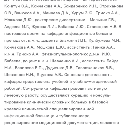
Ко-втун Э.А., Кончакова А.А., Бондаренко И.Н., Стриханова
О.В., Ванюков А.А., Манаева Д.А., Хурум З.Ю., Триско А.А.,
Мошкова Д.Ю., докторские диссертации – Мельник Г.В.,
Авдеева М.Г., Жукова Л.И., Бабаева И.Ю., Ставицкая Н.В.
В
настоящее время на кафедре инфекционные болезни
преподают: к.м.н., доценты Блажняя Л.П., Кулбужева М.И.,
Кончакова А.А., Мошкова Д.Ю.. ассистенты: Ганжа А.А.,
к.м.н. Триско А.А., фтизиопульмонологию: д.м.н. И.Ю.
Бабаева, доцент к.м.н. Шевченко А.И., ассистенты Байда
М.А., Вавилова Е.П., Дудченко Д.В., Таволжанская В.В.,
Шевченко Н.Н., Яцукова А.В..
Основная деятельность
кафедры представлена учебной и учебно-методической
работой. Со-трудники кафедры проводят активную
лечебную работу, осуществляют курацию и консуль-
тирование клинически сложных больных в базовой
краевой клинической специализирован-ной
инфекционной больнице и тубдиспансере,
рецензирование медицинской документа-ции, являются