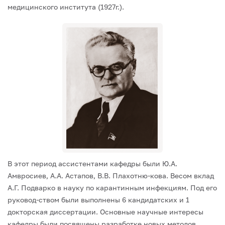
медицинского института (1927г.).
В этот период ассистентами кафедры были Ю.А.
Амвросиев, А.А. Астапов, В.В. Плахотню-кова. Весом вклад
А.Г. Подварко в науку по карантинным инфекциям. Под его
руковод-ством были выполнены 6 кандидатских и 1
докторская диссертации. Основные научные интересы
кафедры были посвящены разработке новых методов