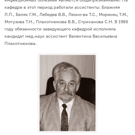
кафедре в этот период работали ассистенты: Блажняя
Л.П., Беляк Г.М., Лебедев В.В., Леоно-ва Т.С., Моренец Т.М.,
Мотузова Т.Н., Плахотнюкова В.В., Стриханова С.Н.
В 1986
году обязанности заведующего кафедрой исполняла
кандидат мед.наук ассистент Валентина Васильевна
Плахотнюкова.