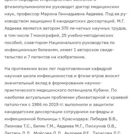
фтизиопульмонологии руководит доктор медицинских
наук, профессор Марина Геннадьевна Авдеева. Под ее ру-
ководством защищено 6 кандидатских диссертаций. М.Г.
Авдеева является автором 370 пе-чатных научных трудов,
в том числе 7 монографий, 25 учебно-методических
пособий, соав-тором Национального руководства по
инфекционным болезням, имеет 1 авторское свиде-
тельство и 7 патентов на изобретение.
На протяжении всех лет подготовленная кафедрой
научная школа инфекционистов и фтизи-атров вносит
значительный вклад в формирование научно-
практического медицинского потенциала Кубани. По
наиболее актуальным проблемам убиквитарной и краевой
патоло-гии с 1986 по 2019 гг. выполнили и защитили
кандидатские диссертации сотрудники ка-федры и
инфекционной больницы г. Краснодара: Лебедев В.В.,
Леонова Т.С., Беляк Г.М., Авдеева М.Г., Пискунов О.В.,
Дегтярь Л.Д., Мойсова Д.Л., Андреев Р.Е., Тарасова Л.С.,