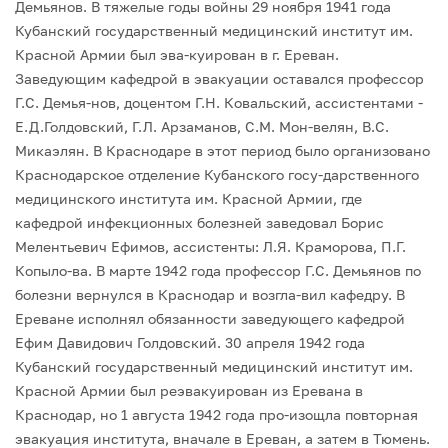
Демьянов. В тяжелые годы войны 29 ноября 1941 года
Кубанский государственный медицинский институт им.
Красной Армии был эва-куирован в г. Ереван.
Заведующим кафедрой в эвакуации оставался профессор
Г.С. Демья-нов, доцентом Г.Н. Ковальский, ассистентами -
Е.Д.Голдовский, Г.Л. Арзаманов, С.М. Мон-велян, В.С.
Микаэлян.
В Краснодаре в этот период было организовано
Краснодарское отделение Кубанского госу-дарственного
медицинского института им. Красной Армии, где
кафедрой инфекционных болезней заведовал Борис
Мелентьевич Ефимов, ассистенты: Л.Я. Краморова, П.Г.
Копыло-ва. В марте 1942 года профессор Г.С. Демьянов по
болезни вернулся в Краснодар и возгла-вил кафедру. В
Ереване исполнял обязанности заведующего кафедрой
Ефим Давидович Голдовский. 30 апреля 1942 года
Кубанский государственный медицинский институт им.
Красной Армии был реэвакуирован из Еревана в
Краснодар, но 1 августа 1942 года про-изощла повторная
эвакуация института, вначале в Ереван, а затем в Тюмень.