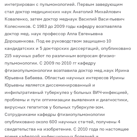
интегрирован с пульмонологией. Первым заведующим
стал доктор медицинских наук Анатолий Михайлович
Коваленко, затем доктор меднаук Василий Васи-льевич
Колесников. С 1983 до 2009 годы кафедру возглавляла
доктор мед. наук профессор Алла Евгеньевна
Дорошенкова. Под ее руководством защищено 10
кандидатских и 5 док-торских диссертаций, опубликовано
215 научных работ по различным вопросам фтизио-
пульмонологии. С 2009 по 2010 гг кафедру
фтизиопульмонологии возглавила доктор мед.наук Ирина
Юрьевна Бабаева. Областью научных интересов Ирины
Юрьевны является диссеминированный и
инфильтративный туберкулез у больных ВИЧ-инфекцией,
проблемы и пути оптимизации выявления и диагностики,
вирусных гепатитов у больных туберкуле-зом.
Сотрудниками кафедры фтизиопульмонологии
опубликовано около 600 научных ста-тей, получены 4
свидетельства на изобретение.
С 2010 года по настоящее
время кафедрой инфекционных болезней и