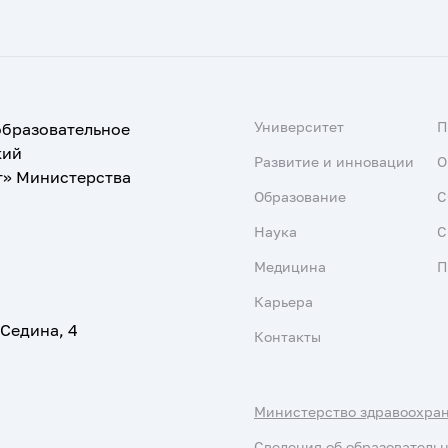
Университет
образовательное
кий
Развитие и инновации
О
т» Министерства
Образование
С
Наука
С
Медицина
П
Карьера
 Седина, 4
Контакты
Министерство здравоохра
Сведения об образователь