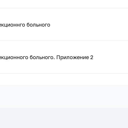
екционнго больного
екционного больного. Приложение 2