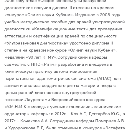
2005 году атлас «Общие вопросы ультразвуковой
диагностики» получил диплом III степени на краевом
конкурсе «Олимп науки Кубани». Изданное в 2008 году
учебно-методическое пособие для врачей ультразвуковой
диагностики «Квалификационные тесты для проведения
аттестации и сертификации врачей по специальности
«Ультразвуковая диагностика» удостоено диплома II
степени на краевом конкурсе «Олимп науки Кубани»,
медалями «90 лет КГМУ».Сотрудниками кафедры
совместно с НПО «Ритм» разработана и внедрена в
клиническую практику автоматизированная
перинатальная адаптометрическая система (АПАС), для
записи и анализа сердечного ритма матери и плода с
целью ранней диагностики внутриутробной
гипоксии.Лауреатами Всероссийского конкурса
«У.М.Н.И.К.» молодых ученых становились клинические
ординаторы кафедры: в 2012г. – Кох А.Г., Дегтярёва Ю.С., в
2017г. – Кочакова А.А. Сотрудники кафедры Поморцев А.В.
и Худорожкова Е.Д. были отмечены в конкурсе «Эстафета