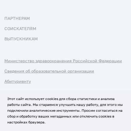
ПАРТНЕРАМ
СОИСКАТЕЛЯМ
ВЫПУСКНИКАМ
Министерство здравоохранения Российской Федерации
Сведения об образовательной организации
Абитуриенту
Наука и университеты
Этот сайт использует cookies для сбора статистики и анализа
работы сайта. Мы стараемся улучшить нашу работу, для этого мы
Условия использования материалов
подключили аналитические инструменты. Просим согласиться на
Политика обработки персональных данных
сбор и обработку ваших метаданных или отключить cookies в
настройках браузера.
Использование Cookies