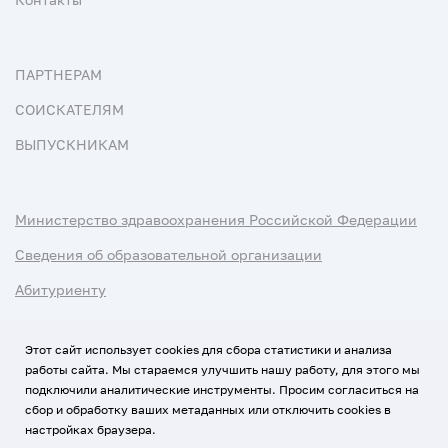
ПАРТНЕРАМ
СОИСКАТЕЛЯМ
ВЫПУСКНИКАМ
Министерство здравоохранения Российской Федерации
Сведения об образовательной организации
Абитуриенту
Наука и университеты
Этот сайт использует cookies для сбора статистики и анализа
работы сайта. Мы стараемся улучшить нашу работу, для этого мы
Условия использования материалов
подключили аналитические инструменты. Просим согласиться на
Политика обработки персональных данных
сбор и обработку ваших метаданных или отключить cookies в
настройках браузера.
Использование Cookies