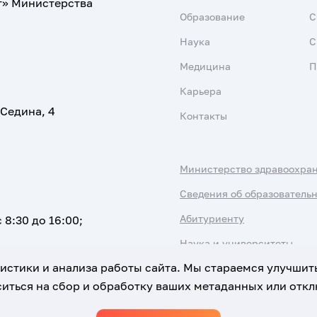
т» Министерства
Образование
С
Наука
С
Медицина
П
Карьера
 Седина, 4
Контакты
Министерство здравоохра
Сведения об образователь
Абитуриенту
 8:30 до 16:00;
Наука и университеты
атистики и анализа работы сайта. Мы стараемся улучшит
иться на сбор и обработку ваших метаданных или отклю