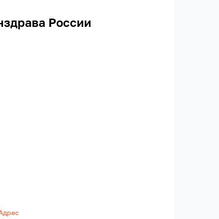
нздрава России
Адрес