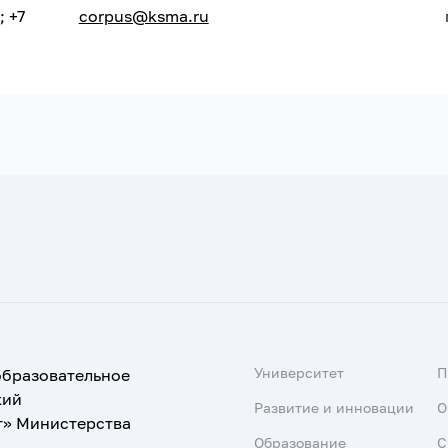
; +7
corpus@ksma.ru
Университет
образовательное
кий
Развитие и инновации
О
т» Министерства
Образование
С