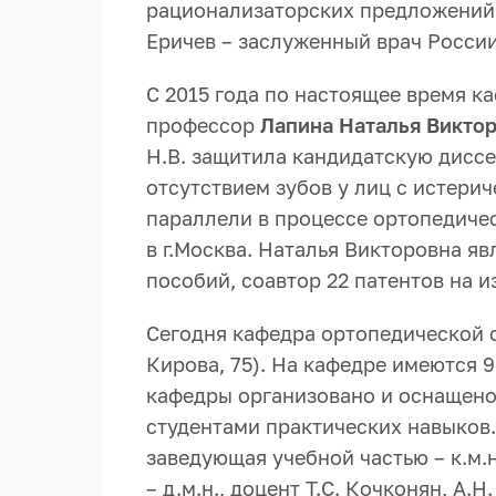
рационализаторских предложений.
Еричев – заслуженный врач Росси
С 2015 года по настоящее время к
профессор
Лапина Наталья Викто
Н.В. защитила кандидатскую дисс
отсутствием зубов у лиц с истери
параллели в процессе ортопедиче
в г.Москва. Наталья Викторовна яв
пособий, соавтор 22 патентов на 
Сегодня кафедра ортопедической с
Кирова, 75). На кафедре имеются 
кафедры организовано и оснащено
студентами практических навыков
заведующая учебной частью – к.м.н
– д.м.н., доцент Т.С. Кочконян, А.Н.