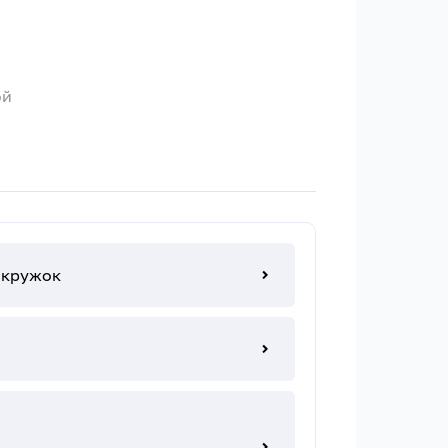
ой
 кружок