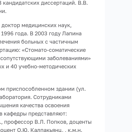
 кандидатских диссертаций. В.В.
ни.
 доктор медицинских наук,
 1996 года. В 2003 году Лапина
лечения больных с частичным
сертацию: «Стомато-соматические
с сопутствующими заболеваниями»
ных и 40 учебно-методических
ом приспособленном здании (ул.
лаборатория. Сотрудниками
ышения качества освоения
в кафедры представляют:
., профессор В.Л. Попков, доценты
доцент О.Ю. Калпакьянц, , к.м.н.