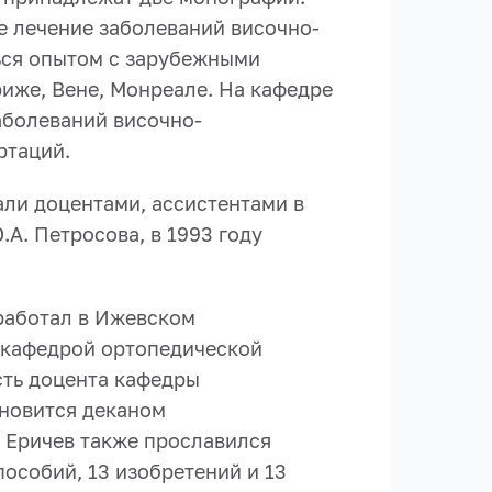
е лечение заболеваний височно-
ься опытом с зарубежными
иже, Вене, Монреале. На кафедре
аболеваний височно-
ртаций.
али доцентами, ассистентами в
.А. Петросова, в 1993 году
 работал в Ижевском
 кафедрой ортопедической
сть доцента кафедры
ановится деканом
. Еричев также прославился
особий, 13 изобретений и 13