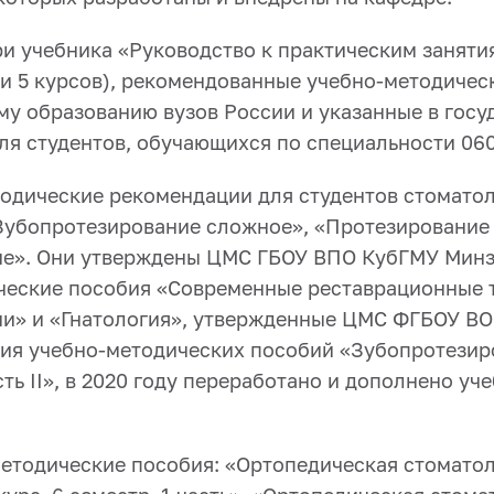
три учебника «Руководство к практическим занят
4 и 5 курсов), рекомендованные учебно-методиче
у образованию вузов России и указанные в госуд
ля студентов, обучающихся по специальности 060
тодические рекомендации для студентов стоматол
Зубопротезирование сложное», «Протезирование 
е». Они утверждены ЦМС ГБОУ ВПО КубГМУ Минзд
ческие пособия «Современные реставрационные 
и» и «Гнатология», утвержденные ЦМС ФГБОУ ВО
ия учебно-методических пособий «Зубопротезиров
ть II», в 2020 году переработано и дополнено у
етодические пособия: «Ортопедическая стоматолог