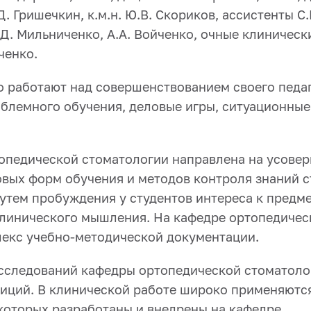
.Д. Гришечкин, к.м.н. Ю.В. Скориков, ассистенты С.
К.Д. Мильниченко, А.А. Войченко, очные клиническ
ченко.
 работают над совершенствованием своего педаг
блемного обучения, деловые игры, ситуационные 
опедической стоматологии направлена на усове
овых форм обучения и методов контроля знаний с
тем пробуждения у студентов интереса к предме
клинического мышления. На кафедре ортопедичес
лекс учебно-методической документации.
сследований кафедры ортопедической стоматолог
диций. В клинической работе широко применяютс
 которых разработаны и внедрены на кафедре.