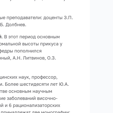
ые преподаватели: доценты З.П.
.Б. Долбнев.
й
. В этот период основным
рмальной высоты прикуса у
афедры пополнился
ый, А.Н. Литвинов, О.З.
цинских наук, профессор,
. Более шестидесяти лет Ю.А.
дстве основным научным
ие заболеваний височно-
ий и 6 рационализаторских
у принадлежат две монографии: