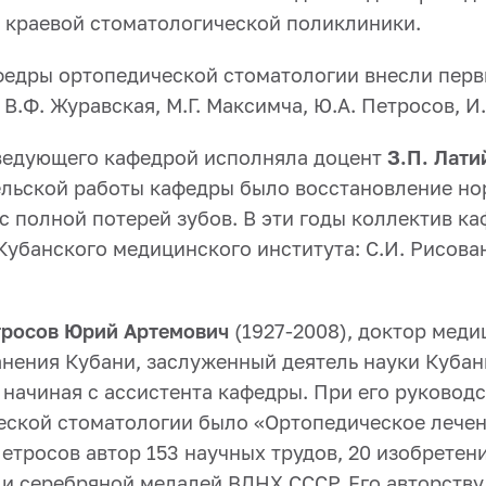
е краевой стоматологической поликлиники.
федры ортопедической стоматологии внесли перв
 В.Ф. Журавская, М.Г. Максимча, Ю.А. Петросов, И
заведующего кафедрой исполняла доцент
З.П. Лати
льской работы кафедры было восстановление но
с полной потерей зубов. В эти годы коллектив к
убанского медицинского института: С.И. Рисованн
росов Юрий Артемович
(1927-2008), доктор меди
нения Кубани, заслуженный деятель науки Кубани
 начиная с ассистента кафедры. При его руково
ской стоматологии было «Ортопедическое лечен
етросов автор 153 научных трудов, 20 изобретен
 и серебряной медалей ВДНХ СССР. Его авторств