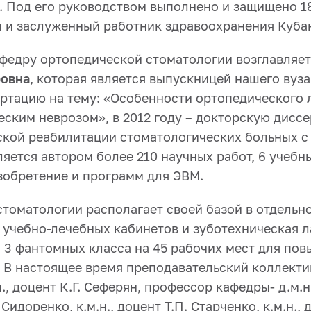
 Под его руководством выполнено и защищено 18
и и заслуженный работник здравоохранения Куба
афедру ортопедической стоматологии возглавляет
ровна
, которая является выпускницей нашего вуза
ертацию на тему: «Особенности ортопедического 
ческим неврозом», в 2012 году – докторскую дис
ской реабилитации стоматологических больных 
ляется автором более 210 научных работ, 6 учеб
изобретение и программ для ЭВМ.
томатологии располагает своей базой в отдельн
9 учебно-лечебных кабинетов и зуботехническая 
 3 фантомных класса на 45 рабочих мест для пов
. В настоящее время преподавательский коллекти
., доцент К.Г. Сеферян, профессор кафедры- д.м.н
 Сидоренко, к.м.н., доцент Т.П. Старченко, к.м.н., 