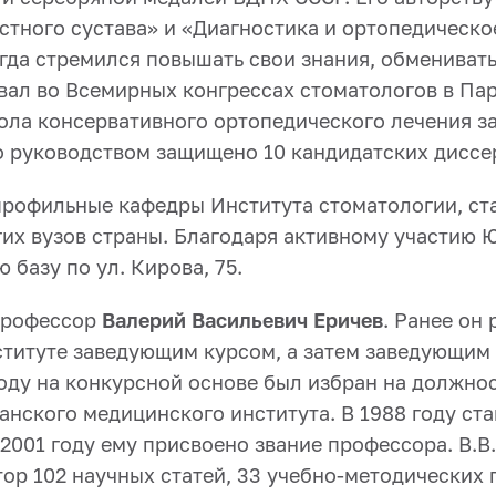
тного сустава» и «Диагностика и ортопедическо
егда стремился повышать свои знания, обмениват
вал во Всемирных конгрессах стоматологов в Пар
ола консервативного ортопедического лечения з
о руководством защищено 10 кандидатских диссе
профильные кафедры Института стоматологии, ст
их вузов страны. Благодаря активному участию Ю
базу по ул. Кирова, 75.
 профессор
Валерий Васильевич Еричев
. Ранее он
титуте заведующим курсом, а затем заведующим
 году на конкурсной основе был избран на должно
нского медицинского института. В 1988 году ст
 2001 году ему присвоено звание профессора. В.В
ор 102 научных статей, 33 учебно-методических п