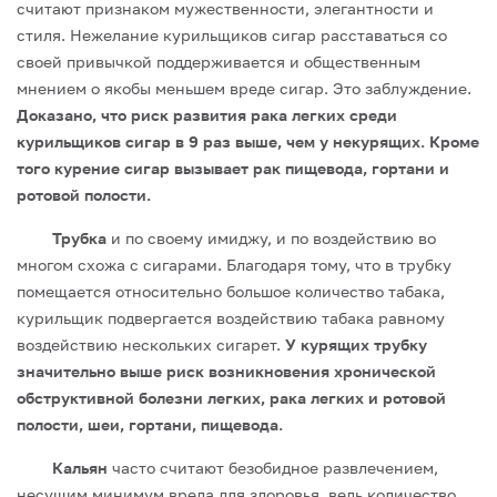
считают признаком мужественности, элегантности и
стиля. Нежелание курильщиков сигар расставаться со
своей привычкой поддерживается и общественным
мнением о якобы меньшем вреде сигар. Это заблуждение.
Доказано, что риск развития рака легких среди
курильщиков сигар в 9 раз выше, чем у некурящих. Кроме
того курение сигар вызывает рак пищевода, гортани и
ротовой полости.
Трубка
и по своему имиджу, и по воздействию во
многом схожа с сигарами. Благодаря тому, что в трубку
помещается относительно большое количество табака,
курильщик подвергается воздействию табака равному
воздействию нескольких сигарет.
У курящих трубку
значительно выше риск возникновения хронической
обструктивной болезни легких, рака легких и ротовой
полости, шеи, гортани, пищевода.
Кальян
часто считают безобидное развлечением,
несущим минимум вреда для здоровья, ведь количество