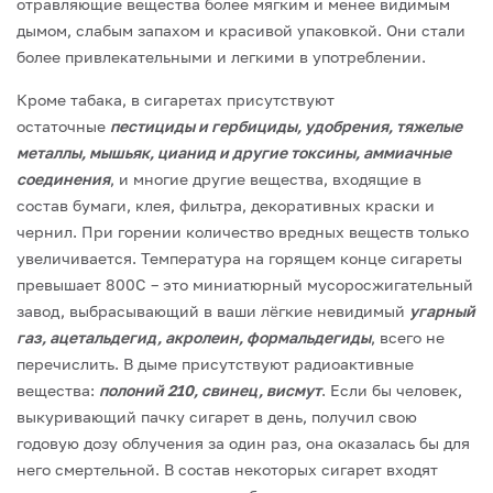
отравляющие вещества более мягким и менее видимым
дымом, слабым запахом и красивой упаковкой. Они стали
более привлекательными и легкими в употреблении.
Кроме табака, в сигаретах присутствуют
остаточные
пестициды и гербициды, удобрения, тяжелые
металлы, мышьяк, цианид и другие токсины, аммиачные
соединения
, и многие другие вещества, входящие в
состав бумаги, клея, фильтра, декоративных краски и
чернил.
При горении количество вредных веществ только
увеличивается. Температура на горящем конце сигареты
превышает 800С – это миниатюрный мусоросжигательный
завод, выбрасывающий в ваши лёгкие невидимый
угарный
газ, ацетальдегид, акролеин, формальдегиды
, всего не
перечислить.
В дыме присутствуют радиоактивные
вещества:
полоний 210, свинец, висмут
. Если бы человек,
выкуривающий пачку сигарет в день, получил свою
годовую дозу облучения за один раз, она оказалась бы для
него смертельной.
В состав некоторых сигарет входят