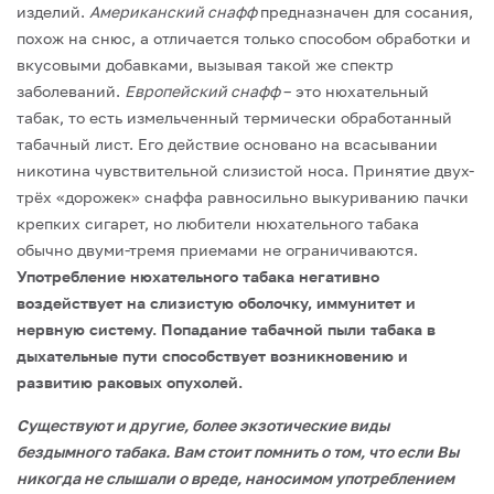
изделий.
Американский снафф
предназначен для сосания,
похож на снюс, а отличается только способом обработки и
вкусовыми добавками, вызывая такой же спектр
заболеваний.
Европейский снафф
– это нюхательный
табак, то есть измельченный термически обработанный
табачный лист. Его действие основано на всасывании
никотина чувствительной слизистой носа. Принятие двух-
трёх «дорожек» снаффа равносильно выкуриванию пачки
крепких сигарет, но любители нюхательного табака
обычно двуми-тремя приемами не ограничиваются.
Употребление нюхательного табака негативно
воздействует на слизистую оболочку, иммунитет и
нервную систему. Попадание табачной пыли табака в
дыхательные пути способствует возникновению и
развитию раковых опухолей.
Существуют и другие, более экзотические виды
бездымного табака. Вам стоит помнить о том, что если Вы
никогда не слышали о вреде, наносимом употреблением