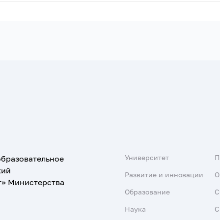
Университет
образовательное
кий
Развитие и инновации
О
т» Министерства
Образование
С
Наука
С