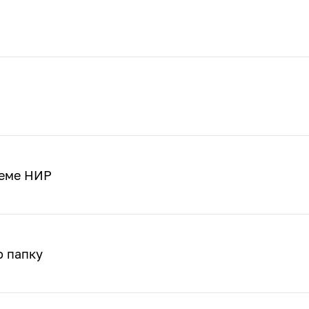
ъеме НИР
ю папку