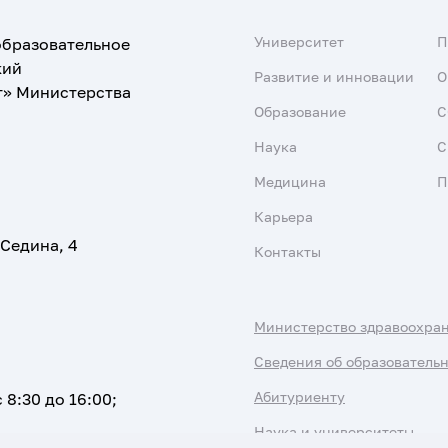
Университет
образовательное
кий
Развитие и инновации
О
т» Министерства
Образование
С
Наука
С
Медицина
П
Карьера
 Седина, 4
Контакты
Министерство здравоохра
Сведения об образователь
Абитуриенту
 8:30 до 16:00;
Наука и университеты