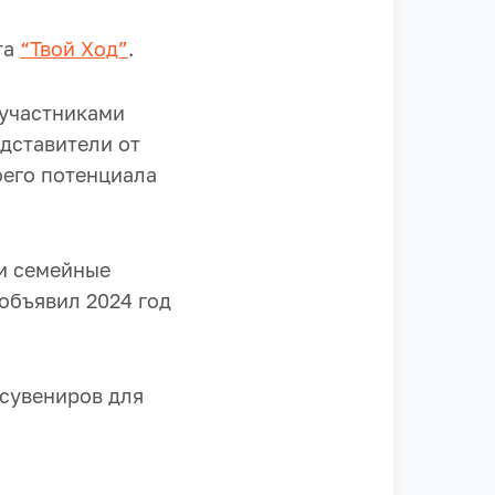
та
“Твой Ход”
.
 участниками
дставители от
оего потенциала
и семейные
объявил 2024 год
сувениров для