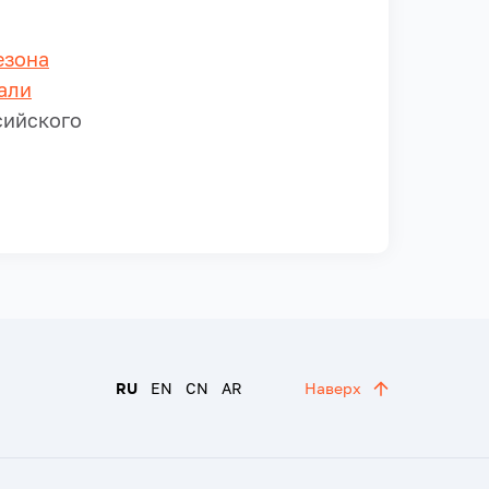
езона
али
ийского
RU
EN
CN
AR
Наверх