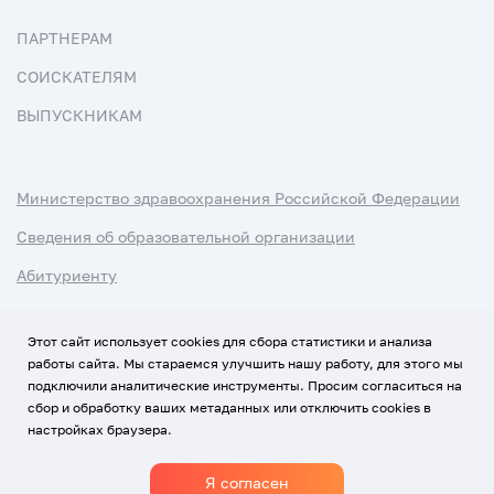
ПАРТНЕРАМ
СОИСКАТЕЛЯМ
ВЫПУСКНИКАМ
Министерство здравоохранения Российской Федерации
Сведения об образовательной организации
Абитуриенту
Наука и университеты
Этот сайт использует cookies для сбора статистики и анализа
работы сайта. Мы стараемся улучшить нашу работу, для этого мы
Условия использования материалов
подключили аналитические инструменты. Просим согласиться на
Политика обработки персональных данных
сбор и обработку ваших метаданных или отключить cookies в
настройках браузера.
Использование Cookies
Я согласен