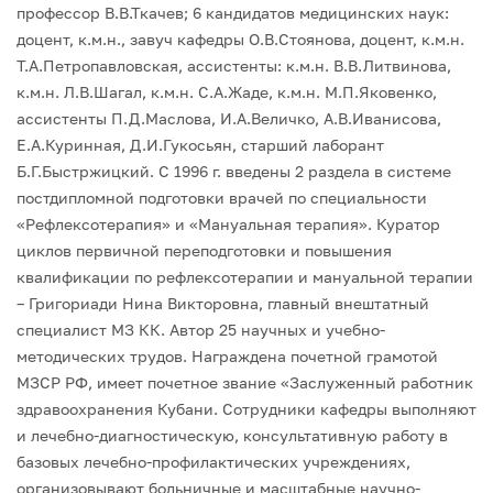
профессор В.В.Ткачев; 6 кандидатов медицинских наук:
доцент, к.м.н., завуч кафедры О.В.Стоянова, доцент, к.м.н.
Т.А.Петропавловская, ассистенты: к.м.н. В.В.Литвинова,
к.м.н. Л.В.Шагал, к.м.н. С.А.Жаде, к.м.н. М.П.Яковенко,
ассистенты П.Д.Маслова, И.А.Величко, А.В.Иванисова,
Е.А.Куринная, Д.И.Гукосьян, старший лаборант
Б.Г.Быстржицкий. С 1996 г. введены 2 раздела в системе
постдипломной подготовки врачей по специальности
«Рефлексотерапия» и «Мануальная терапия». Куратор
циклов первичной переподготовки и повышения
квалификации по рефлексотерапии и мануальной терапии
– Григориади Нина Викторовна, главный внештатный
специалист МЗ КК. Автор 25 научных и учебно-
методических трудов. Награждена почетной грамотой
МЗСР РФ, имеет почетное звание «Заслуженный работник
здравоохранения Кубани.
Сотрудники кафедры выполняют
и лечебно-диагностическую, консультативную работу в
базовых лечебно-профилактических учреждениях,
организовывают больничные и масштабные научно-