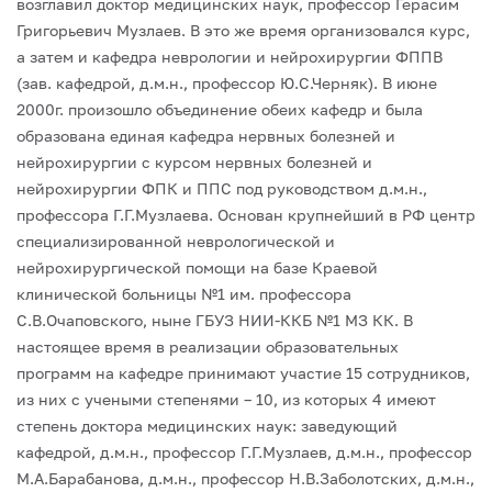
возглавил доктор медицинских наук, профессор Герасим
Григорьевич Музлаев. В это же время организовался курс,
а затем и кафедра неврологии и нейрохирургии ФППВ
(зав. кафедрой, д.м.н., профессор Ю.С.Черняк).
В июне
2000г. произошло объединение обеих кафедр и была
образована единая кафедра нервных болезней и
нейрохирургии с курсом нервных болезней и
нейрохирургии ФПК и ППС под руководством д.м.н.,
профессора Г.Г.Музлаева. Основан крупнейший в РФ центр
специализированной неврологической и
нейрохирургической помощи на базе Краевой
клинической больницы №1 им. профессора
С.В.Очаповского, ныне ГБУЗ НИИ-ККБ №1 МЗ КК.
В
настоящее время в реализации образовательных
программ на кафедре принимают участие 15 сотрудников,
из них с учеными степенями – 10, из которых 4 имеют
степень доктора медицинских наук: заведующий
кафедрой, д.м.н., профессор Г.Г.Музлаев, д.м.н., профессор
М.А.Барабанова, д.м.н., профессор Н.В.Заболотских, д.м.н.,