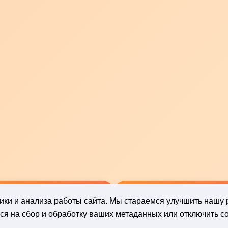
стики и анализа работы сайта. Мы стараемся улучшить нашу 
📥
📥
я на сбор и обработку ваших метаданных или отключить co
Бланк заказа
Бланк заказа