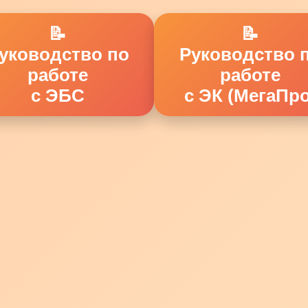
📝
📝
уководство по
Руководство 
работе
работе
с ЭБС
с ЭК (МегаПро