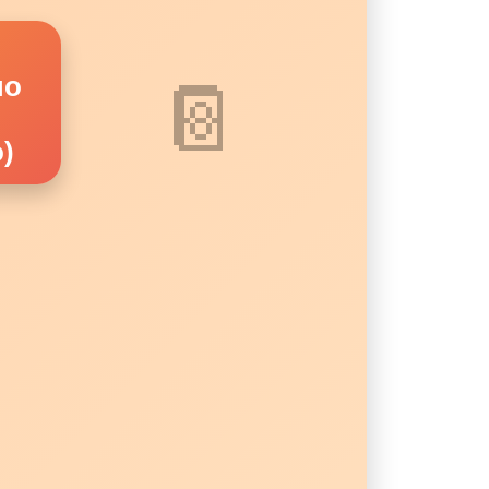
по
📔
)