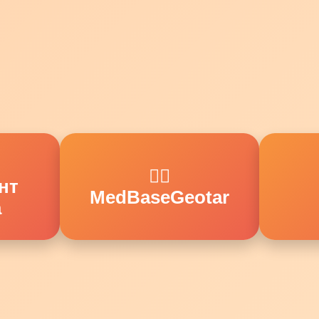
👨‍⚕️
нт
MedBaseGeotar
а