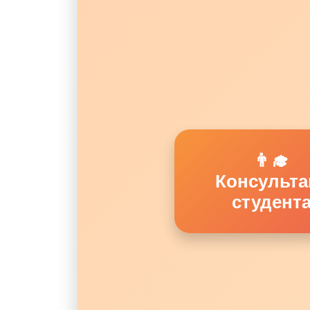
👨‍🎓
Консульта
студент