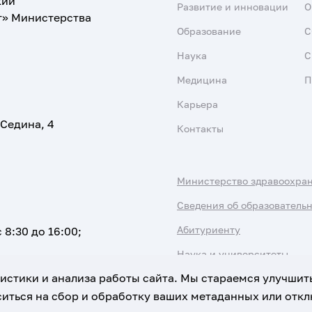
кий
Развитие и инновации
О
т» Министерства
Образование
С
Наука
С
Медицина
П
Карьера
 Седина, 4
Контакты
Министерство здравоохра
Сведения об образователь
Абитуриенту
 8:30 до 16:00;
Наука и университеты
атистики и анализа работы сайта. Мы стараемся улучшит
иться на сбор и обработку ваших метаданных или отклю