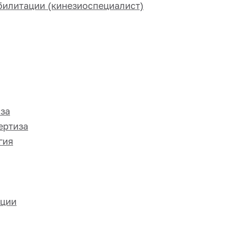
билитации (кинезиоспециалист)
за
ертиза
гия
ации