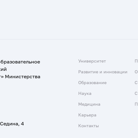
Университет
образовательное
кий
Развитие и инновации
О
т» Министерства
Образование
С
Наука
С
Медицина
П
Карьера
 Седина, 4
Контакты