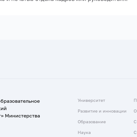
Университет
образовательное
кий
Развитие и инновации
О
т» Министерства
Образование
С
Наука
С