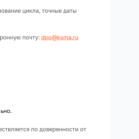
нование цикла, точные даты
ронную почту:
dpo@ksma.ru
ьно.
ествляется по доверенности от