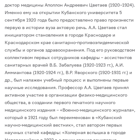
доктор медицины Аполлон Андреевич Цветаев (1920–1924).
Именно ему на открытии Кубанского университета 5
сентября 1920 года было предоставлено право произнести
первую в истории вуза актовую речь. А.А. Цветаев стал
инициатором становления в городе Краснодаре и
Краснодарском крае санитарно-противоэпидемической
службы и органов здpавоохpанения. Под его руководством
коллективом первых сотрудников кафедры – ассистентов
санитарных врачей В.Б. Забалуева (1920-1923 гг.), А.И.
Аммиантова (1920-1924 гг.), В.Р. Яворского (1920-1931 гг.) и
др., был налажен учебный процесс и выполнены первые
научные исследования. Профессор А.А. Цветаев принял
активное участие в организации физико-медицинского
общества, в создании первого печатного научного
медицинского издания – «Военно-медицинского журнала»,
который в 1921 году был переименован в «Кубанский
научно-медицинский вестник», стал автором первых
научных статей кафедры: «Холерная вспышка в городе
Новороссийске в 1922 г. с точки зрения санитарно-