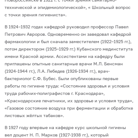
технической и эпидемиологической», « Школьный вопрос
с точки зрения гигиениста».
В 1924–1932 годах кафедрой руководил профессор Павел
Петрович Авроров. Одновременно он заведовал кафедрой
фармакологии и был сначала заместителем (1922–1925 гг.),
потом директором (1925–1929 гг.) Кубанского мединститута
имени Красной армии. Ассистентами на кафедру были
приглашены опытные санитарные врачи М.Л. Бенсман
(1924-1944 гг.), Л.А. Лебедев (1926-1934 гг.), врач-
бактериолог С.Ф. Бубес. Были опубликованы первые
работы по гигиене труда: «Состояние здоровья и условия
труда рабочих-полиграфистов г. Краснодара»,
«Краснодарские печатники, их здоровье и условия труда»,
«Газовое состояние воздуха при ферментации и обработке
листовых жёлтых табаков».
В 1927 году впервые на кафедре курс школьной гигиены
вел доцент Н. П. Марков (1927-1938 гг.), который