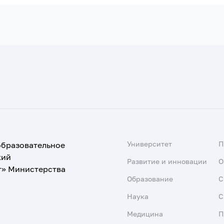
Университет
образовательное
кий
Развитие и инновации
О
т» Министерства
Образование
С
Наука
С
Медицина
П