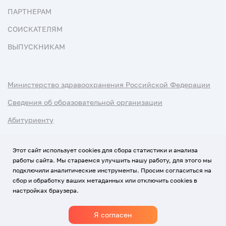
ПАРТНЕРАМ
СОИСКАТЕЛЯМ
ВЫПУСКНИКАМ
Министерство здравоохранения Российской Федерации
Сведения об образовательной организации
Абитуриенту
Наука и университеты
Этот сайт использует cookies для сбора статистики и анализа
работы сайта. Мы стараемся улучшить нашу работу, для этого мы
Условия использования материалов
подключили аналитические инструменты. Просим согласиться на
Политика обработки персональных данных
сбор и обработку ваших метаданных или отключить cookies в
настройках браузера.
Использование Cookies
Я согласен
1920-2026
© Все права защищены